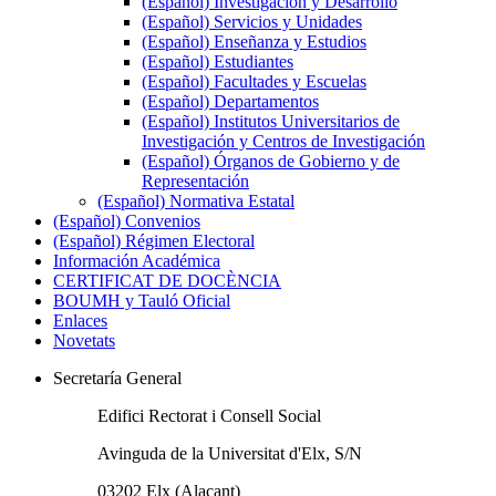
(Español) Investigación y Desarrollo
(Español) Servicios y Unidades
(Español) Enseñanza y Estudios
(Español) Estudiantes
(Español) Facultades y Escuelas
(Español) Departamentos
(Español) Institutos Universitarios de
Investigación y Centros de Investigación
(Español) Órganos de Gobierno y de
Representación
(Español) Normativa Estatal
(Español) Convenios
(Español) Régimen Electoral
Información Académica
CERTIFICAT DE DOCÈNCIA
BOUMH y Tauló Oficial
Enlaces
Novetats
Secretaría General
Edifici Rectorat i Consell Social
Avinguda de la Universitat d'Elx, S/N
03202 Elx (Alacant)