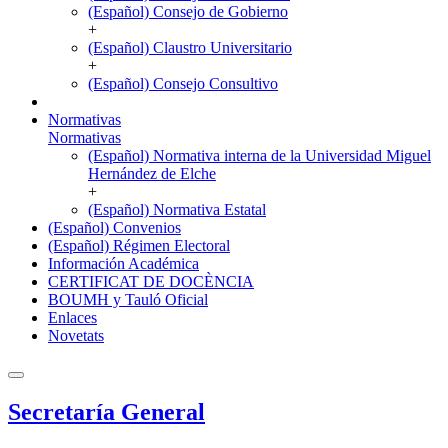
(Español) Consejo de Gobierno
+
(Español) Claustro Universitario
+
(Español) Consejo Consultivo
Normativas
Normativas
(Español) Normativa interna de la Universidad Miguel
Hernández de Elche
+
(Español) Normativa Estatal
(Español) Convenios
(Español) Régimen Electoral
Información Académica
CERTIFICAT DE DOCÈNCIA
BOUMH y Tauló Oficial
Enlaces
Novetats
Secretaría General