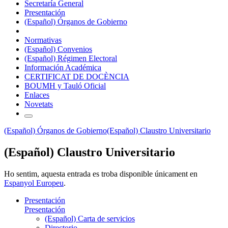
Secretaría General
Presentación
(Español) Órganos de Gobierno
Normativas
(Español) Convenios
(Español) Régimen Electoral
Información Académica
CERTIFICAT DE DOCÈNCIA
BOUMH y Tauló Oficial
Enlaces
Novetats
(Español) Órganos de Gobierno
(Español) Claustro Universitario
(Español) Claustro Universitario
Ho sentim, aquesta entrada es troba disponible únicament en
Espanyol Europeu
.
Presentación
Presentación
(Español) Carta de servicios
Directorio