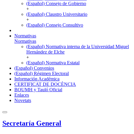
(Español) Consejo de Gobierno
+
(Español) Claustro Universitario
+
(Español) Consejo Consultivo
Normativas
Normativas
(Español) Normativa interna de la Universidad Miguel
Hernández de Elche
+
(Español) Normativa Estatal
(Español) Convenios
(Español) Régimen Electoral
Información Académica
CERTIFICAT DE DOCÈNCIA
BOUMH y Tauló Oficial
Enlaces
Novetats
Secretaría General