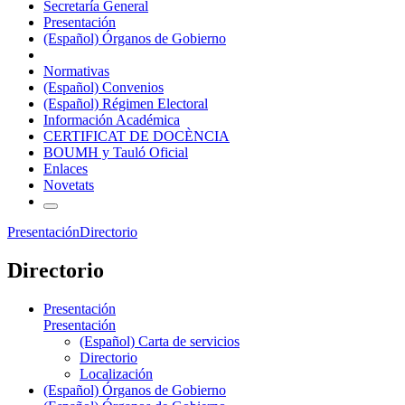
Secretaría General
Presentación
(Español) Órganos de Gobierno
Normativas
(Español) Convenios
(Español) Régimen Electoral
Información Académica
CERTIFICAT DE DOCÈNCIA
BOUMH y Tauló Oficial
Enlaces
Novetats
Presentación
Directorio
Directorio
Presentación
Presentación
(Español) Carta de servicios
Directorio
Localización
(Español) Órganos de Gobierno