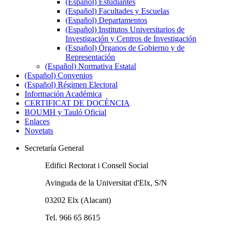
(Español) Estudiantes
(Español) Facultades y Escuelas
(Español) Departamentos
(Español) Institutos Universitarios de
Investigación y Centros de Investigación
(Español) Órganos de Gobierno y de
Representación
(Español) Normativa Estatal
(Español) Convenios
(Español) Régimen Electoral
Información Académica
CERTIFICAT DE DOCÈNCIA
BOUMH y Tauló Oficial
Enlaces
Novetats
Secretaría General
Edifici Rectorat i Consell Social
Avinguda de la Universitat d'Elx, S/N
03202 Elx (Alacant)
Tel. 966 65 8615